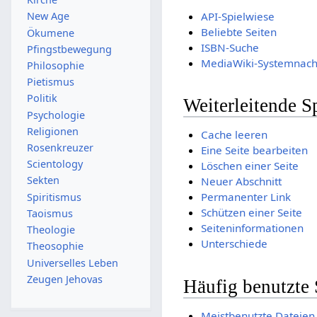
API-Spielwiese
New Age
Beliebte Seiten
Ökumene
ISBN-Suche
Pfingstbewegung
MediaWiki-Systemnach
Philosophie
Pietismus
Politik
Weiterleitende S
Psychologie
Religionen
Cache leeren
Rosenkreuzer
Eine Seite bearbeiten
Scientology
Löschen einer Seite
Sekten
Neuer Abschnitt
Permanenter Link
Spiritismus
Schützen einer Seite
Taoismus
Seiteninformationen
Theologie
Unterschiede
Theosophie
Universelles Leben
Zeugen Jehovas
Häufig benutzte 
Meistbenutzte Dateien