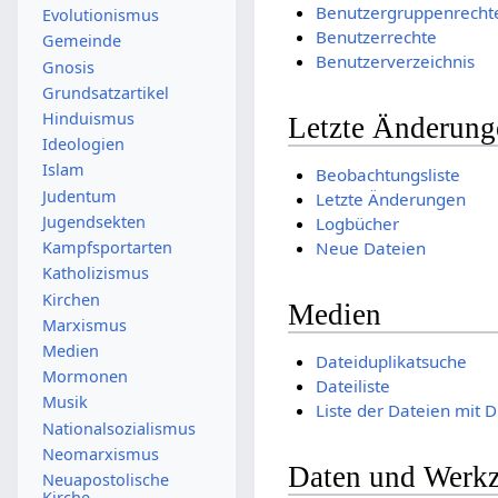
Benutzergruppenrecht
Evolutionismus
Benutzerrechte
Gemeinde
Benutzerverzeichnis
Gnosis
Grundsatzartikel
Hinduismus
Letzte Änderung
Ideologien
Islam
Beobachtungsliste
Judentum
Letzte Änderungen
Jugendsekten
Logbücher
Neue Dateien
Kampfsportarten
Katholizismus
Kirchen
Medien
Marxismus
Medien
Dateiduplikatsuche
Mormonen
Dateiliste
Musik
Liste der Dateien mit 
Nationalsozialismus
Neomarxismus
Daten und Werk
Neuapostolische
Kirche