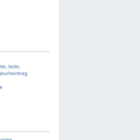
te, Seite,
gbucheintrag
ie
gorien