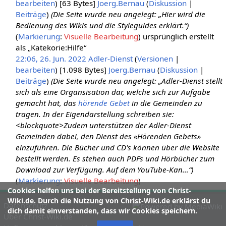
bearbeiten
) ‎
[63 Bytes]
‎
Joerg.Bernau
(
Diskussion
|
Beiträge
)
(Die Seite wurde neu angelegt: „Hier wird die
Bedienung des Wikis und die Styleguides erklärt.“)
Markierung
:
Visuelle Bearbeitung
ursprünglich erstellt
als „Katekorie:Hilfe“
22:06, 26. Jun. 2022
‎
Adler-Dienst
(
Versionen
|
bearbeiten
) ‎
[1.098 Bytes]
‎
Joerg.Bernau
(
Diskussion
|
Beiträge
)
(Die Seite wurde neu angelegt: „Adler-Dienst stellt
sich als eine Organsisation dar, welche sich zur Aufgabe
gemacht hat, das
hörende Gebet
in die Gemeinden zu
tragen. In der Eigendarstellung schreiben sie:
<blockquote>Zudem unterstützen der Adler-Dienst
Gemeinden dabei, den Dienst des «Hörenden Gebets»
einzuführen. Die Bücher und CD's können über die Website
bestellt werden. Es stehen auch PDFs und Hörbücher zum
Download zur Verfügung. Auf dem YouTube-Kan…“)
Markierung
:
Visuelle Bearbeitung
Cookies helfen uns bei der Bereitstellung von Christ-
Wiki.de. Durch die Nutzung von Christ-Wiki.de erklärst du
Datenschutz
dich damit einverstanden, dass wir Cookies speichern.
Über Christ-Wiki.de