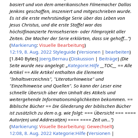
basiert und von dem amerikanischen Filmemacher Dallas
Jenkins geschaffen, inszeniert und mitgeschrieben wurde.
Es ist die erste mehrstündige Serie über das Leben von
Jesus Christus, und die erste Staffel war das
höchstfinanzierte Fernsehserien- oder Filmprojekt aller
Zeiten. Die Macher der Serie erklärten, dass sie gehoff…“)
Markierung
:
Visuelle Bearbeitung
12:19, 8. Aug. 2022
‎
Styleguide
(
Versionen
|
bearbeiten
)
[1.840 Bytes]
‎
Joerg.Bernau
(
Diskussion
|
Beiträge
)
(Die
Seite wurde neu angelegt: „
Kategorie:Hilfe
__TOC__ == Alle
Artikel == Alle Artikel enthalten die Elemente
"Inhaltsverzeichnis", "Literaturhinweise" und
"Einzelhinweise und Quellen". So kann der Leser eine
schnelle Übersich über den Unhalt des Atikels und
weitergehende Informationsmöglichkeiten bekommen. ==
Biblische Bücher == Die Gliederung der biblischen Bücher
ist zusätzlich zu dem o.g. wie folgt: === Übersicht === ====
Autor(en) und Addresat(en) ==== ==== Zeit un…“)
Markierung
:
Visuelle Bearbeitung: Gewechselt
12:08, 8. Aug. 2022
‎
Kategorie:Hilfe
(
Versionen
|