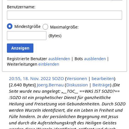
Optione
Benutzername:
Mindestgröße
Maximalgröße:
(Bytes)
Anzeigen
Registrierte Benutzer
ausblenden
| Bots
ausblenden
|
Weiterleitungen
einblenden
20:55, 18. Nov. 2022
‎
SOZO
(
Versionen
|
bearbeiten
)
[2.640 Bytes]
‎
Joerg.Bernau
(
Diskussion
|
Beiträge
)
(Die
Seite wurde neu angelegt: „__TOC__ ==WAS IST SOZO?==
:SOZO ist ein prophetischer Dienst für ganzheitliche
Heilung und Freisetzung von Gebundenheiten. Durch SOZO
werden Wurzeln identifiziert, die ein Leben in Freiheit und
Fülle hindern. In der persönlichen Begegnung mit Jesus
und durch die Auferstehungskraft des Heiligen Geistes