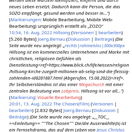
werden diese Wurzeln identifiziert, entfernt und durch
neues Leben ersetzt. Dadurch kann die Person, die das
SOZO empfängt, gesund werden und besser in…“)
Markierungen
:
Mobile Bearbeitung
Mobile Web-
Bearbeitung
ursprünglich erstellt als „ZOZO“
10:54, 16. Aug. 2022
‎
Hillsong
(
Versionen
|
bearbeiten
)
[5.260 Bytes]
‎
Joerg.Bernau
(
Diskussion
|
Beiträge
)
(Die
Seite wurde neu angelegt: „
rechts|rahmenlos|300x300px
Hillsong ist ein kommerzielles Unternehmen und Marke mit
christlichen, religiösen Gefühlen als
Dienstleistung<ref>https://www.blick.ch/life/wissen/religion
/hillsong-kirche-zuegelt-millionen-ab-selig-sind-die-fleissig-
zahlenden-id8281887.html (Abgerufen, 15.08.2022)</ref>.
Ihr Selbstverständnis ist das einer
Megachurch
mit einer
zentralen Bedeutung von
Lobpreis
. Hillsong ist vor all…“)
Markierung
:
Visuelle Bearbeitung
20:01, 13. Aug. 2022
‎
The Chosen(Film)
(
Versionen
|
bearbeiten
) ‎
[2.832 Bytes]
‎
Joerg.Bernau
(
Diskussion
|
Beiträge
)
(Die Seite wurde neu angelegt: „__TOC__
==Einleitung== '''''The Chosen''''' Die/die Auserwählte(n) ist
ein Fernsehdrama, das auf dem Leben von
Jesus Christus