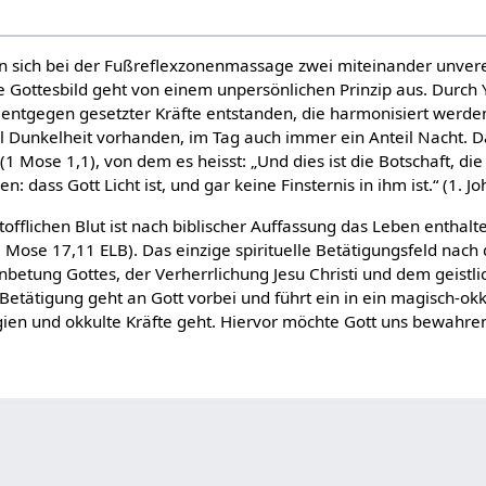
ehen sich bei der Fußreflexzonenmassage zwei miteinander unver
e Gottesbild geht von einem unpersönlichen Prinzip aus. Durch 
ntgegen gesetzter Kräfte entstanden, die harmonisiert werden 
il Dunkelheit vorhanden, im Tag auch immer ein Anteil Nacht. 
(1 Mose 1,1), von dem es heisst: „Und dies ist die Botschaft, di
 dass Gott Licht ist, und gar keine Finsternis in ihm ist.“ (1. Jo
stofflichen Blut ist nach biblischer Auffassung das Leben enthalt
(3 Mose 17,11 ELB). Das einzige spirituelle Betätigungsfeld nach
nbetung Gottes, der Verherrlichung Jesu Christi und dem geistl
Betätigung geht an Gott vorbei und führt ein in ein magisch-okku
ien und okkulte Kräfte geht. Hiervor möchte Gott uns bewahre