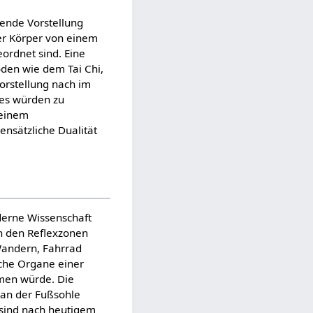
ende Vorstellung
der Körper von einem
ordnet sind. Eine
oden wie dem Tai Chi,
Vorstellung nach im
ses würden zu
 einem
ensätzliche Dualität
oderne Wissenschaft
in den Reflexzonen
 Wandern, Fahrrad
lche Organe einer
men würde. Die
 an der Fußsohle
 sind nach heutigem