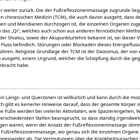
r weiter zurück. Die der Fußreflexzonenmassage zugrunde lieg
llen chinesischen Medizin (TCM), die auch davon ausgeht, dass 
n und Meridianen durchzogen ist, die einzelnen Organen zuge
ch das „Qi“, welches auch schon aus anderen fernöstlichen Meth
der Shiatsu, sowie der Akupunkturlehre bekannt ist, sei dieser 
 Fluss befindlich. Störungen oder Blockaden dieses Energieflus
ühren. Religiöse Grundlage der TCM ist der Daoismus, der von
p ausgeht, einem Urgrund, welcher die Schöpfung durch die geg
ebracht habe.
 in Längs- und Querzonen ist willkürlich und kann durch die m
ch gibt es keinerlei Hinweise darauf, dass der gesamte Körper 
die Füße werden bei vielerlei Aktivitäten, wie Spazierengehen,
verschiedensten Stellen beansprucht, so dass ständig irgendwe
gen wären, wenn der Ansatz der Fußreflexzonenmassage stim
r Fußreflexzonenmassage, wo genau sich die einzelnen Organe
voneinander ab. Die Vermutungen über die Krankheitsursachen