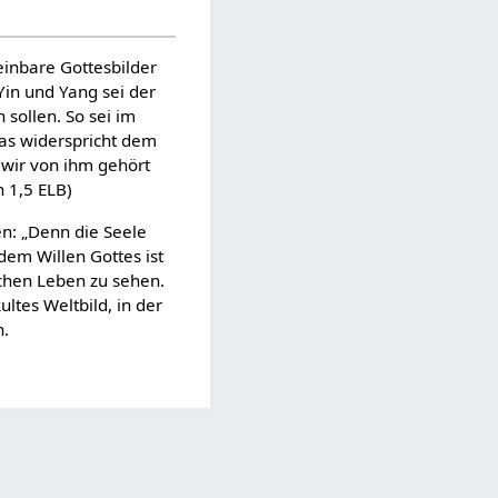
einbare Gottesbilder
Yin und Yang sei der
sollen. So sei im
Das widerspricht dem
e wir von ihm gehört
h 1,5 ELB)
en: „Denn die Seele
 dem Willen Gottes ist
ichen Leben zu sehen.
ltes Weltbild, in der
n.