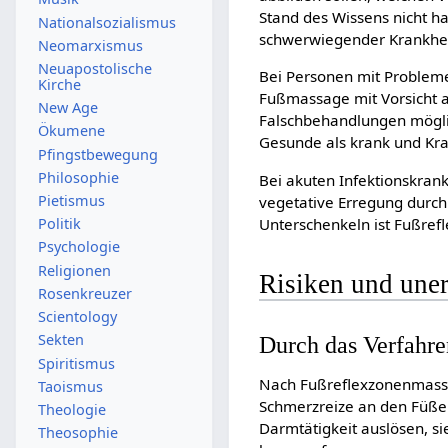
Stand des Wissens nicht h
Nationalsozialismus
schwerwiegender Krankhei
Neomarxismus
Neuapostolische
Bei Personen mit Probleme
Kirche
Fußmassage mit Vorsicht 
New Age
Falschbehandlungen möglic
Ökumene
Gesunde als krank und Kra
Pfingstbewegung
Philosophie
Bei akuten Infektionskran
Pietismus
vegetative Erregung durc
Unterschenkeln ist Fußref
Politik
Psychologie
Religionen
Risiken und une
Rosenkreuzer
Scientology
Sekten
Durch das Verfahre
Spiritismus
Nach Fußreflexzonenmassa
Taoismus
Schmerzreize an den Füße
Theologie
Darmtätigkeit auslösen, s
Theosophie