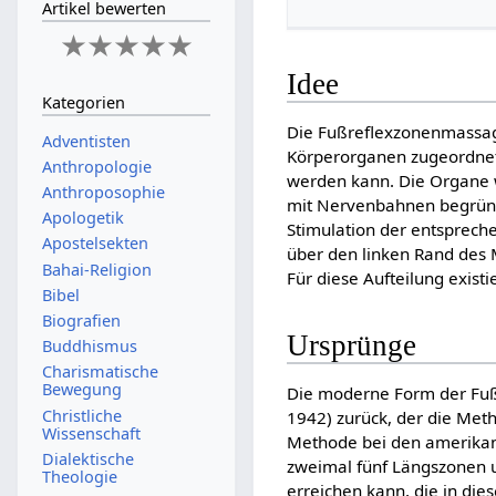
Artikel bewerten
Idee
Kategorien
Die Fußreflexzonenmassage
Adventisten
Körperorganen zugeordnet
Anthropologie
werden kann. Die Organe 
Anthroposophie
mit Nervenbahnen begründ
Apologetik
Stimulation der entsprech
Apostelsekten
über den linken Rand des M
Bahai-Religion
Für diese Aufteilung existi
Bibel
Biografien
Ursprünge
Buddhismus
Charismatische
Bewegung
Die moderne Form der Fuß
Christliche
1942) zurück, der die Met
Wissenschaft
Methode bei den amerikani
Dialektische
zweimal fünf Längszonen u
Theologie
erreichen kann, die in die