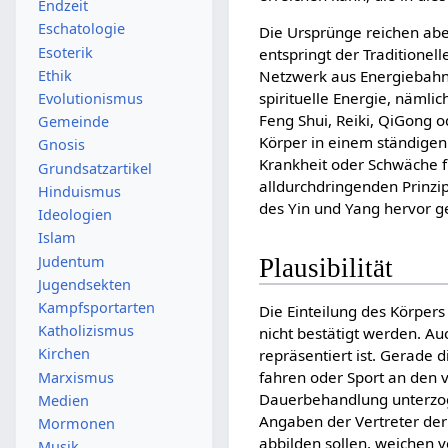
Endzeit
Eschatologie
Die Ursprünge reichen abe
Esoterik
entspringt der Traditione
Ethik
Netzwerk aus Energiebahne
spirituelle Energie, nämli
Evolutionismus
Feng Shui, Reiki, QiGong o
Gemeinde
Körper in einem ständigen
Gnosis
Krankheit oder Schwäche f
Grundsatzartikel
alldurchdringenden Prinzi
Hinduismus
des Yin und Yang hervor g
Ideologien
Islam
Judentum
Plausibilität
Jugendsekten
Kampfsportarten
Die Einteilung des Körpers
Katholizismus
nicht bestätigt werden. Au
Kirchen
repräsentiert ist. Gerade 
fahren oder Sport an den 
Marxismus
Dauerbehandlung unterzo
Medien
Angaben der Vertreter de
Mormonen
abbilden sollen, weichen 
Musik