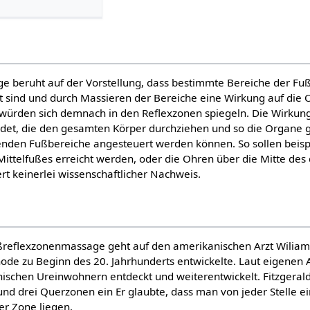
 beruht auf der Vorstellung, dass bestimmte Bereiche der Fuß
 sind und durch Massieren der Bereiche eine Wirkung auf die
würden sich demnach in den Reflexzonen spiegeln. Die Wirkung
et, die den gesamten Körper durchziehen und so die Organe g
enden Fußbereiche angesteuert werden können. So sollen beispi
ittelfußes erreicht werden, oder die Ohren über die Mitte des 
ert keinerlei wissenschaftlicher Nachweis.
reflexzonenmassage geht auf den amerikanischen Arzt Wiliam 
hode zu Beginn des 20. Jahrhunderts entwickelte. Laut eigenen 
schen Ureinwohnern entdeckt und weiterentwickelt. Fitzgerald 
nd drei Querzonen ein Er glaubte, dass man von jeder Stelle e
ser Zone liegen.