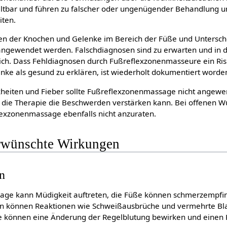
altbar und führen zu falscher oder ungenügender Behandlung u
ten.
n der Knochen und Gelenke im Bereich der Füße und Untersche
angewendet werden. Falschdiagnosen sind zu erwarten und in d
h. Dass Fehldiagnosen durch Fußreflexzonenmasseure ein Risi
nke als gesund zu erklären, ist wiederholt dokumentiert worde
kheiten und Fieber sollte Fußreflexzonenmassage nicht angew
h die Therapie die Beschwerden verstärken kann. Bei offenen
lexzonenmassage ebenfalls nicht anzuraten.
rwünschte Wirkungen
n
ge kann Müdigkeit auftreten, die Füße können schmerzempfin
n können Reaktionen wie Schweißausbrüche und vermehrte Bl
ie können eine Änderung der Regelblutung bewirken und einen K