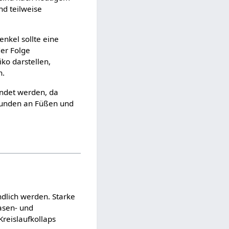
nd teilweise
nkel sollte eine
er Folge
ko darstellen,
n.
endet werden, da
 Wunden an Füßen und
dlich werden. Starke
asen- und
reislaufkollaps