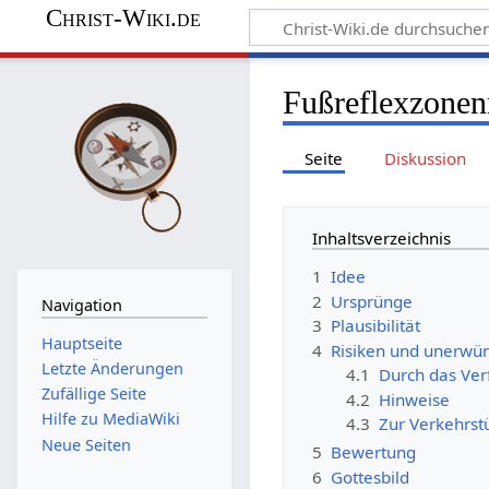
Christ-Wiki.de
Fußreflexzone
Seite
Diskussion
Inhaltsverzeichnis
1
Idee
2
Ursprünge
Navigation
3
Plausibilität
Hauptseite
4
Risiken und unerwü
Letzte Änderungen
4.1
Durch das Ver
Zufällige Seite
4.2
Hinweise
Hilfe zu MediaWiki
4.3
Zur Verkehrstü
Neue Seiten
5
Bewertung
6
Gottesbild